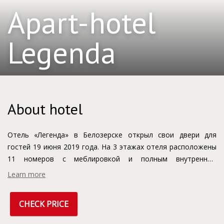
Apart-hotel
Legenda
About hotel
Отель «Легенда» в Белозерске открыл свои двери для
гостей 19 июня 2019 года. На 3 этажах отеля расположены
11 номеров с меблировкой и полным внутренним
оснащением. Инфраструктура Отеля «Легенда» - это
Learn more
сочетание современных технологий, надёжных систем
безопасности и широкого спектра услуг.
CHECK PRICE
Для Вашего удобства в Отеле "Легенда" есть:
• высокоскоростной доступ в Интернет