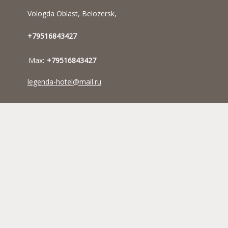
Vologda Oblast, Belozersk,
+79516843427
Max:
+79516843427
legenda-hotel@mail.ru