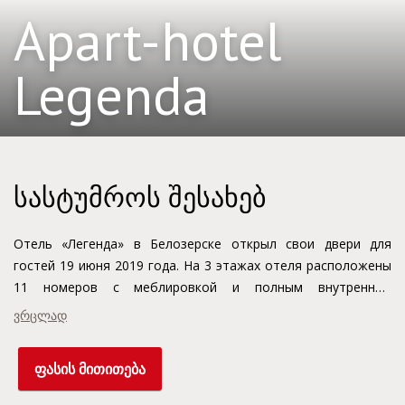
Apart-hotel
Legenda
სასტუმროს შესახებ
Отель «Легенда» в Белозерске открыл свои двери для
гостей 19 июня 2019 года. На 3 этажах отеля расположены
11 номеров с меблировкой и полным внутренним
оснащением. Инфраструктура Отеля «Легенда» - это
ვრცლად
сочетание современных технологий, надёжных систем
безопасности и широкого спектра услуг.
ფასის მითითება
Для Вашего удобства в Отеле "Легенда" есть:
• высокоскоростной доступ в Интернет