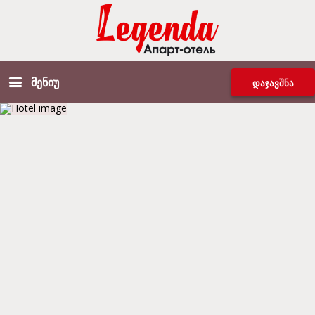
მენიუ
დაჯავშნა