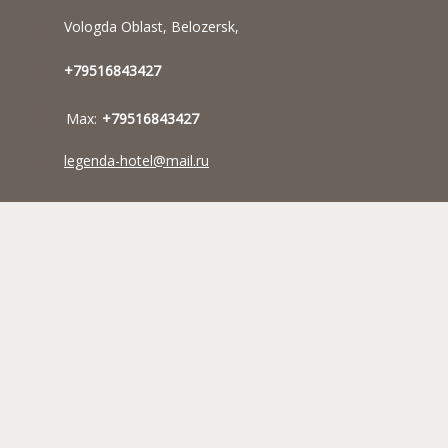
Vologda Oblast, Belozersk,
+79516843427
Max:
+79516843427
legenda-hotel@mail.ru