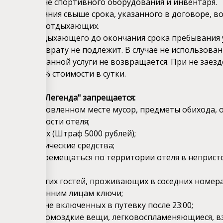
ся при сдаче спортивного оборудования и инвентаря.
ние пребывания свыше срока, указанного в договоре, в
 для других отдыхающих.
ае выезда отдыхающего до окончания срока пребывания
ается и возврату не подлежит. В случае не использов
забронированной услуги не возвращается. При не заезд
расчета 100% стоимости в сутки.
рии отеля "Легенда" запрещается:
ть в не установленном месте мусор, предметы обихода, 
 и окрестности отеля;
в помещениях (Штраф 5000 рублей);
лять наркотические средства;
шуметь и перемещаться по территории отеля в неприс
ь покой других гостей, проживающих в соседних номера
ать посторонним лицам ключи;
ие гостей, не включенных в путевку после 23:00;
 в номере громоздкие вещи, легковоспламеняющиеся, в