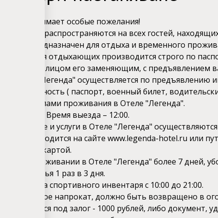
енда" принимает особые пожелания!
ие Правила распространяются на всех гостей, находящих
Легенда" предназначен для отдыха и временного прожив
 регистрация отдыхающих производится строго по пасп
тором или лицом его заменяющим, с предъявлением в
ие в Отель "Легенда" осуществляется по предъявлению 
ющего личность ( паспорт, военный билет, водительские
ми правилами проживания в Отеле "Легенда".
езда – 14:00. Время выезда – 12:00.
а проживание и услуги в Отеле "Легенда" осуществляются
плата производится на сайте
www
.legenda-hotel.ru
или пу
банковской картой.
тельном проживании в Отеле "Легенда" более 7 дней, у
льного белья 1 раз в 3 дня.
боты склада спортивного инвентаря с 10:00 до 21:00.
щество, взятое напрокат, должно быть возвращено в ог
тво выдается под залог - 1000 рублей, либо документ,