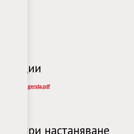
ентации
рт-отель Legenda.pdf
овия при настаняване