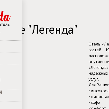
хотела
Отеле "Легенда"
Отель «Ле
гостей 1
располож
внутренн
«Легенда»
надёжных
услуг.
И
Для Вашего
• высокос
Я
• цифрово
• кафе
Комфорт 