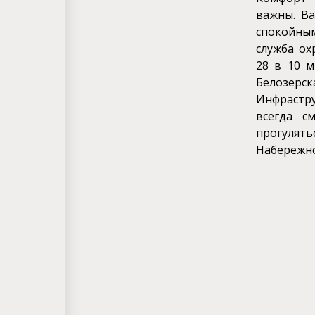
важны. В
спокойны
служба ох
28 в 10 м
Белозерск
Инфрастр
всегда с
прогуля
Набережно