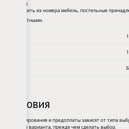
и вещества;
влять, выносить из номера мебель, постельные принадл
ение с животными.
е след
1
ване до
1
резервация
Б
и Условия
мены бронирования и предоплаты зависят от типа выб
ия каждого варианта, прежде чем сделать выбор.