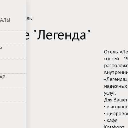
онақ үйі туралы
РАЛЫ
Отеле "Легенда"
Р
Отель «Ле
гостей 1
располож
внутренн
АР
«Легенда»
надёжных
услуг.
Для Вашего
• высокос
• цифрово
• кафе
Комфорт 