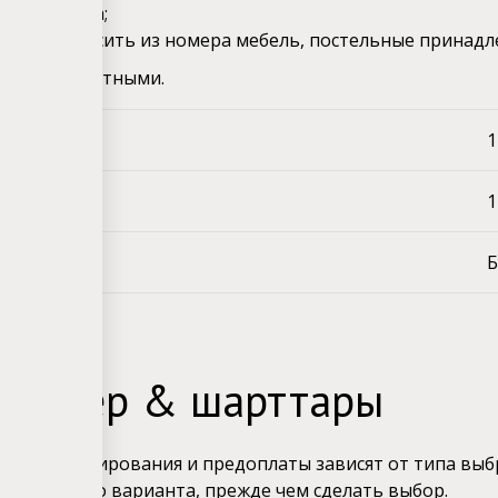
и вещества;
влять, выносить из номера мебель, постельные принадл
ение с животными.
еу
1
еу
1
 бас тарту
Б
миндер & шарттары
мены бронирования и предоплаты зависят от типа выб
ия каждого варианта, прежде чем сделать выбор.