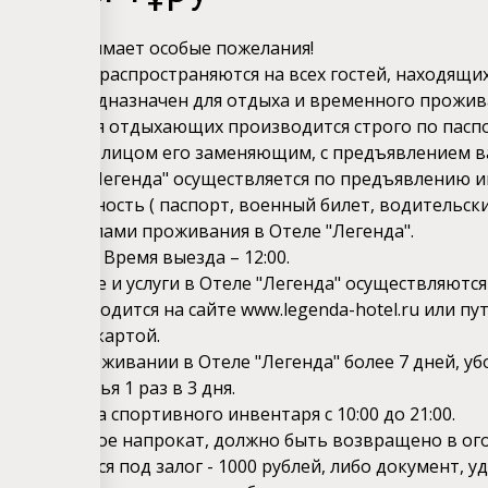
енда" принимает особые пожелания!
ие Правила распространяются на всех гостей, находящих
Легенда" предназначен для отдыха и временного прожив
 регистрация отдыхающих производится строго по пасп
тором или лицом его заменяющим, с предъявлением в
ие в Отель "Легенда" осуществляется по предъявлению 
ющего личность ( паспорт, военный билет, водительские
ми правилами проживания в Отеле "Легенда".
езда – 14:00. Время выезда – 12:00.
а проживание и услуги в Отеле "Легенда" осуществляются
плата производится на сайте
www
.legenda-hotel.ru
или пу
банковской картой.
тельном проживании в Отеле "Легенда" более 7 дней, у
льного белья 1 раз в 3 дня.
боты склада спортивного инвентаря с 10:00 до 21:00.
щество, взятое напрокат, должно быть возвращено в ог
тво выдается под залог - 1000 рублей, либо документ,