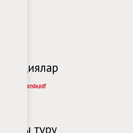
ентациялар
т-отель Legenda.pdf
ттары тұру