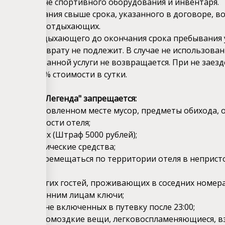
ся при сдаче спортивного оборудования и инвентаря.
ние пребывания свыше срока, указанного в договоре, в
 для других отдыхающих.
ае выезда отдыхающего до окончания срока пребывания
ается и возврату не подлежит. В случае не использов
забронированной услуги не возвращается. При не заезд
расчета 100% стоимости в сутки.
рии отеля "Легенда" запрещается:
ть в не установленном месте мусор, предметы обихода, 
 и окрестности отеля;
в помещениях (Штраф 5000 рублей);
лять наркотические средства;
шуметь и перемещаться по территории отеля в неприс
ь покой других гостей, проживающих в соседних номера
ать посторонним лицам ключи;
ие гостей, не включенных в путевку после 23:00;
 в номере громоздкие вещи, легковоспламеняющиеся, в