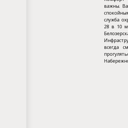
важны. В
спокойны
служба ох
28 в 10 м
Белозерск
Инфрастр
всегда с
прогуля
Набережно